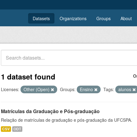
Datasets
Organizations
Groups
About
1 dataset found
O
Licenses:
Other (Open)
Groups:
Ensino
Tags:
alunos
Matrículas da Graduação e Pós-graduação
Relação de matrículas de graduação e pós-graduação da UFCSPA.
CSV
ODT