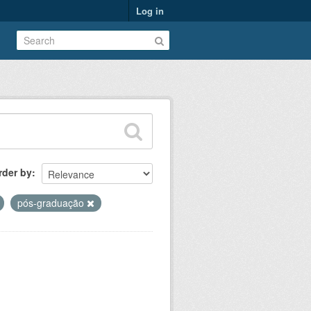
Log in
rder by
pós-graduação