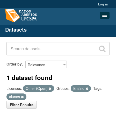
Log in
Datasets
Datasets
Organizations
Groups
About
Order by
1 dataset found
Licenses:
Other (Open)
Groups:
Ensino
Tags:
alunos
Filter Results