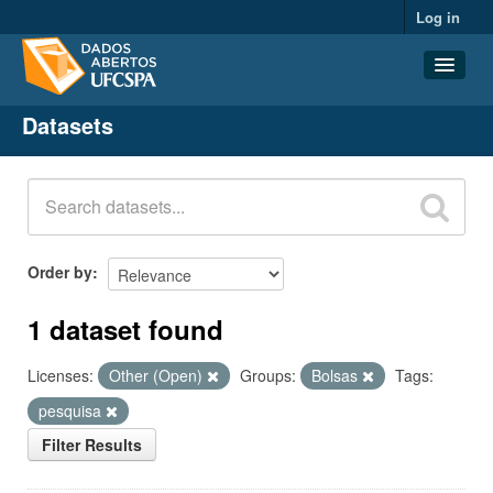
Log in
Datasets
Datasets
Organizations
Groups
About
Order by
1 dataset found
Licenses:
Other (Open)
Groups:
Bolsas
Tags:
pesquisa
Filter Results