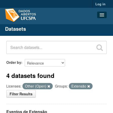
Log in
Datasets
Datasets
Organizations
Groups
About
Order by
4 datasets found
Licenses:
Other (Open)
Groups:
Extensão
Filter Results
Eventos de Extensão