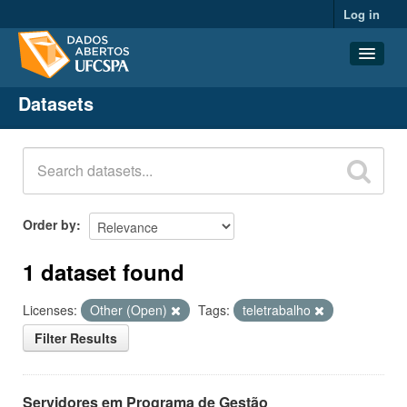
Log in
Datasets
Datasets
Organizations
Groups
About
Order by
1 dataset found
Licenses:
Other (Open)
Tags:
teletrabalho
Filter Results
Servidores em Programa de Gestão