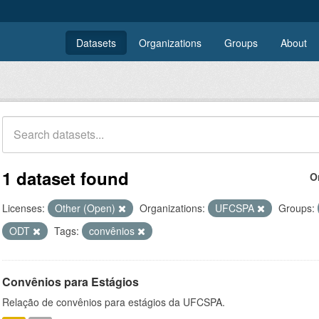
Datasets
Organizations
Groups
About
1 dataset found
O
Licenses:
Other (Open)
Organizations:
UFCSPA
Groups:
ODT
Tags:
convênios
Convênios para Estágios
Relação de convênios para estágios da UFCSPA.