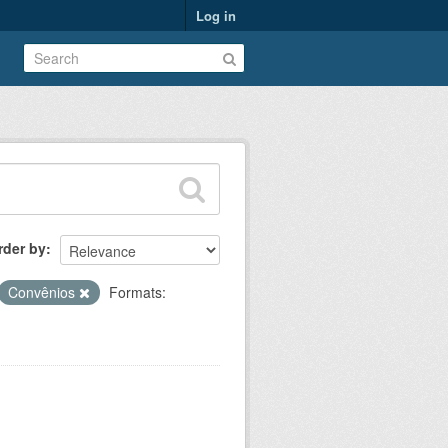
Log in
rder by
Convênios
Formats: