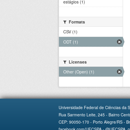
estágios (1)
Formats
CSV (1)
ODT (1)
Licenses
Other (Open) (1)
Universidade Federal de Ciências da 
Rua Sarmento Leite, 245 - Bairro Centr
CEP: 90050-170 - Porto Alegre/RS - Br
facebook.com/UFCSPA - @UFCSPA_ofi