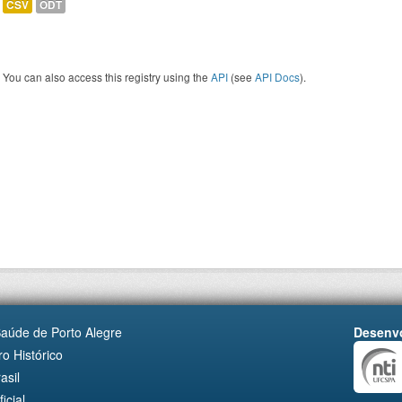
CSV
ODT
You can also access this registry using the
API
(see
API Docs
).
Saúde de Porto Alegre
Desenvo
o Histórico
asil
cial