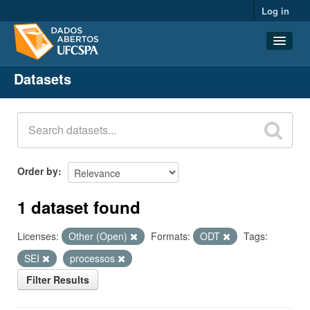
Log in
Datasets
Datasets
Organizations
Groups
About
Order by
1 dataset found
Licenses:
Other (Open)
Formats:
ODT
Tags:
SEI
processos
Filter Results