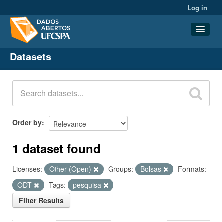
Log in
Datasets
Datasets
Organizations
Groups
About
Order by
1 dataset found
Licenses:
Other (Open)
Groups:
Bolsas
Formats:
ODT
Tags:
pesquisa
Filter Results