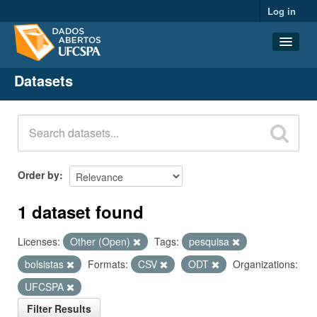
Log in
Datasets
Datasets
Organizations
Groups
About
Order by
1 dataset found
Licenses:
Other (Open)
Tags:
pesquisa
bolsistas
Formats:
CSV
ODT
Organizations:
UFCSPA
Filter Results