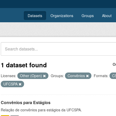
Datasets
Organizations
Groups
About
1 dataset found
O
Licenses:
Other (Open)
Groups:
Convênios
Formats:
C
UFCSPA
Convênios para Estágios
Relação de convênios para estágios da UFCSPA.