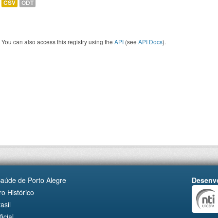
CSV
ODT
You can also access this registry using the
API
(see
API Docs
).
Saúde de Porto Alegre
Desenvo
o Histórico
asil
cial