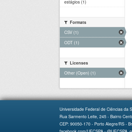
estágios (1)
Formats
CSV (1)
ODT (1)
Licenses
Other (Open) (1)
Universidade Federal de Ciências da 
Rua Sarmento Leite, 245 - Bairro Centr
CEP: 90050-170 - Porto Alegre/RS - Br
facebook.com/UFCSPA - @UFCSPA_ofi