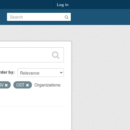
Log in
rder by
SV
ODT
Organizations: