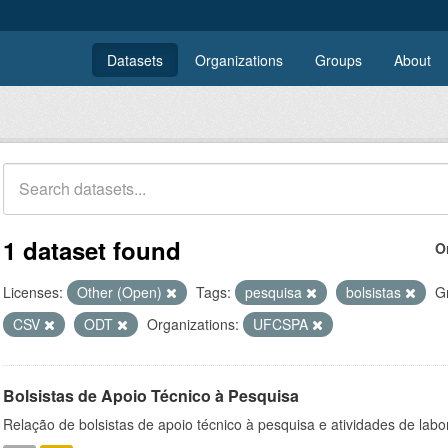
Datasets
Organizations
Groups
About
1 dataset found
O
Licenses:
Other (Open)
Tags:
pesquisa
bolsistas
G
CSV
ODT
Organizations:
UFCSPA
Bolsistas de Apoio Técnico à Pesquisa
Relação de bolsistas de apoio técnico à pesquisa e atividades de lab