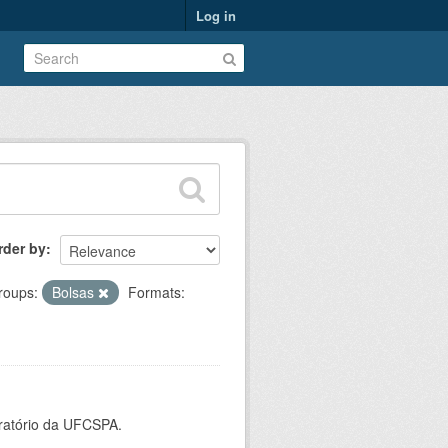
Log in
rder by
roups:
Bolsas
Formats:
oratório da UFCSPA.