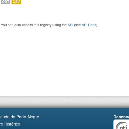
ODT
CSV
You can also access this registry using the
API
(see
API Docs
).
Saúde de Porto Alegre
Desenvo
o Histórico