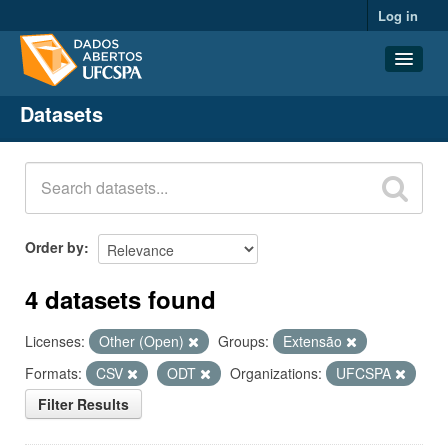
Log in
Datasets
Datasets
Organizations
Groups
About
Order by
4 datasets found
Licenses:
Other (Open)
Groups:
Extensão
Formats:
CSV
ODT
Organizations:
UFCSPA
Filter Results