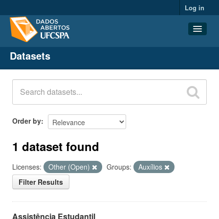
Log in
Datasets
Datasets
Organizations
Groups
About
Order by
1 dataset found
Licenses:
Other (Open)
Groups:
Auxílios
Filter Results
Assistência Estudantil