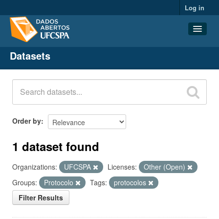
Log in
Datasets
Datasets
Organizations
Groups
About
Order by
1 dataset found
Organizations:
UFCSPA
Licenses:
Other (Open)
Groups:
Protocolo
Tags:
protocolos
Filter Results