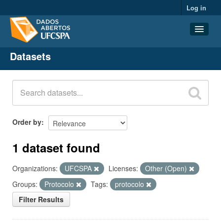
Log in
Datasets
Datasets
Organizations
Groups
About
Order by
1 dataset found
Organizations:
UFCSPA
Licenses:
Other (Open)
Groups:
Protocolo
Tags:
protocolo
Filter Results