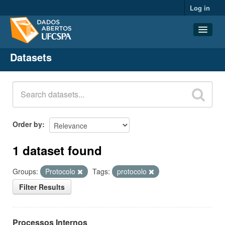
Log in
Datasets
Datasets
Organizations
Groups
About
Order by
1 dataset found
Groups:
Protocolo
Tags:
protocolo
Filter Results
Processos Internos