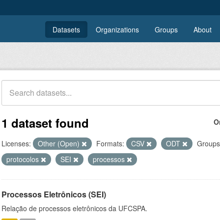
Datasets
Organizations
Groups
About
1 dataset found
O
Licenses:
Other (Open)
Formats:
CSV
ODT
Groups
protocolos
SEI
processos
Processos Eletrônicos (SEI)
Relação de processos eletrônicos da UFCSPA.