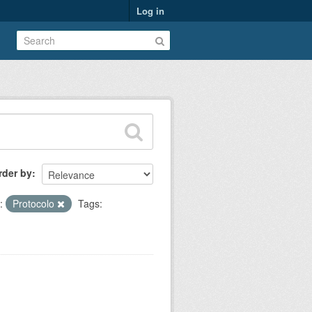
Log in
rder by
:
Protocolo
Tags: