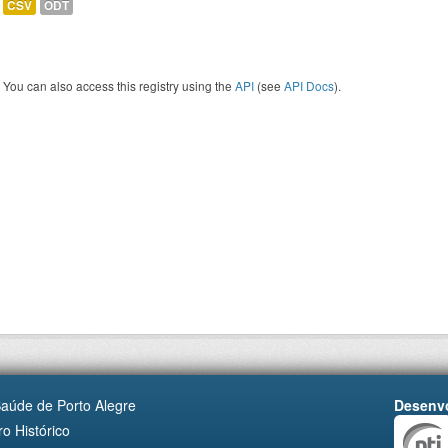
CSV
ODT
You can also access this registry using the
API
(see
API Docs
).
Saúde de Porto Alegre
Desenvo
o Histórico