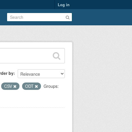
Log in
rder by
CSV
ODT
Groups: