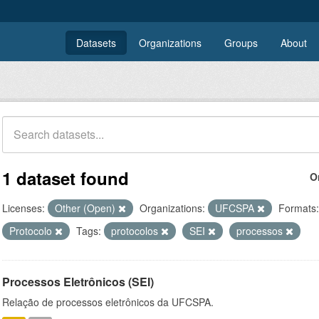
Datasets
Organizations
Groups
About
1 dataset found
O
Licenses:
Other (Open)
Organizations:
UFCSPA
Formats:
Protocolo
Tags:
protocolos
SEI
processos
Processos Eletrônicos (SEI)
Relação de processos eletrônicos da UFCSPA.