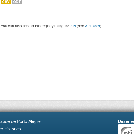
CSV
ODT
You can also access this registry using the
API
(see
API Docs
).
Saúde de Porto Alegre
Desenvo
o Histórico