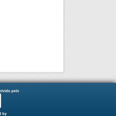
lvido pelo
d by