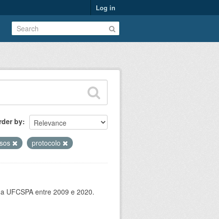
Log in
rder by
ssos
protocolo
 da UFCSPA entre 2009 e 2020.