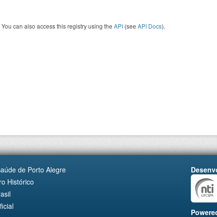
You can also access this registry using the
API
(see
API Docs
).
Saúde de Porto Alegre
Desenvo
o Histórico
asil
cial
Powere