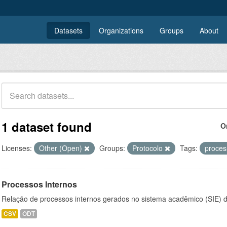
Datasets
Organizations
Groups
About
1 dataset found
O
Licenses:
Other (Open)
Groups:
Protocolo
Tags:
proce
Processos Internos
Relação de processos internos gerados no sistema acadêmico (SIE)
CSV
ODT