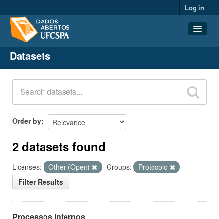
Log in
Datasets
Datasets
Organizations
Groups
About
Order by
2 datasets found
Licenses:
Other (Open)
Groups:
Protocolo
Filter Results
Processos Internos