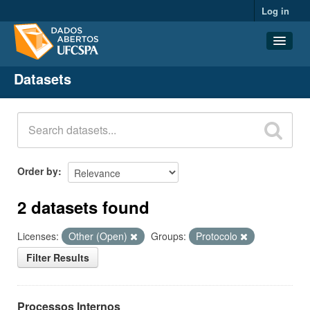
Log in
Datasets
Datasets
Organizations
Groups
About
Order by
2 datasets found
Licenses:
Other (Open)
Groups:
Protocolo
Filter Results
Processos Internos