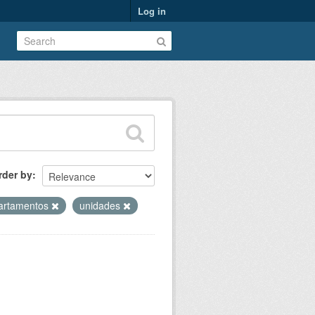
Log in
rder by
artamentos
unidades