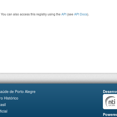
You can also access this registry using the
API
(see
API Docs
).
Saúde de Porto Alegre
Desenvo
o Histórico
asil
cial
Powere