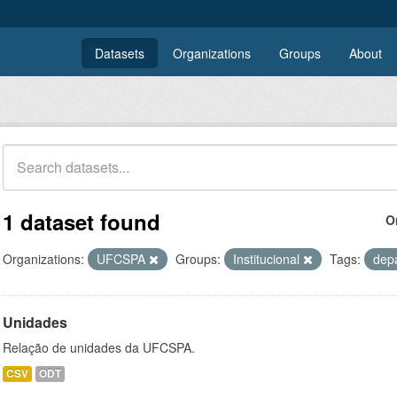
Datasets
Organizations
Groups
About
1 dataset found
O
Organizations:
UFCSPA
Groups:
Institucional
Tags:
dep
Unidades
Relação de unidades da UFCSPA.
CSV
ODT