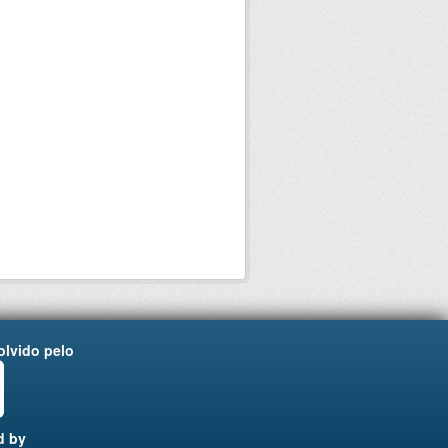
lvido pelo
d by