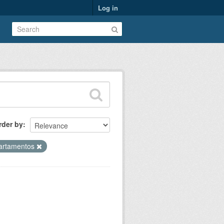
Log in
rder by
artamentos