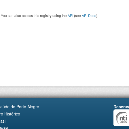
You can also access this registry using the
API
(see
API Docs
).
Saúde de Porto Alegre
Desenvo
o Histórico
asil
cial