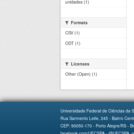
unidades (1)
Formats
CSV (1)
ODT (1)
Licenses
Other (Open) (1)
Universidade Federal de Ciências da 
Rua Sarmento Leite, 245 - Bairro Centr
CEP: 90050-170 - Porto Alegre/RS - Br
facebook.com/UFCSPA - @UFCSPA_ofi