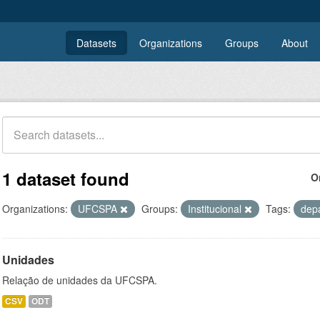
Datasets
Organizations
Groups
About
1 dataset found
O
Organizations:
UFCSPA
Groups:
Institucional
Tags:
dep
Unidades
Relação de unidades da UFCSPA.
CSV
ODT