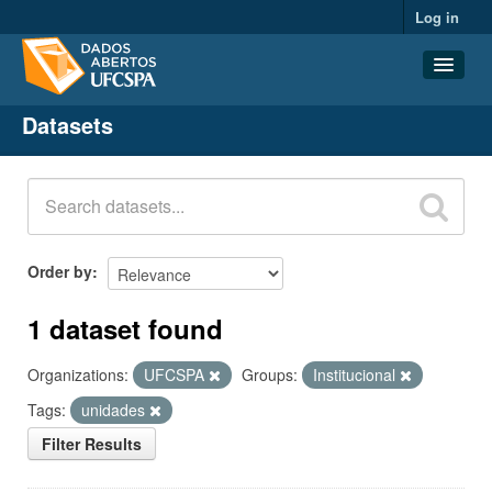
Log in
Datasets
Datasets
Organizations
Groups
About
Order by
1 dataset found
Organizations:
UFCSPA
Groups:
Institucional
Tags:
unidades
Filter Results