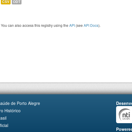
CSV
ODT
You can also access this registry using the
API
(see
API Docs
).
Saúde de Porto Alegre
Desenvo
o Histórico
asil
cial
Powere