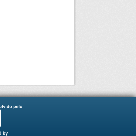
lvido pelo
d by