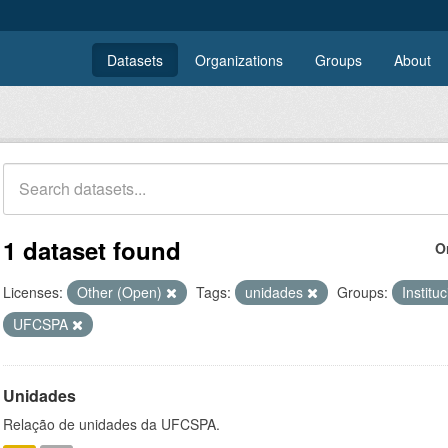
Datasets
Organizations
Groups
About
1 dataset found
O
Licenses:
Other (Open)
Tags:
unidades
Groups:
Institu
UFCSPA
Unidades
Relação de unidades da UFCSPA.