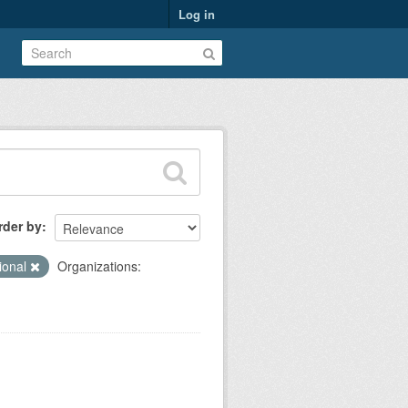
Log in
rder by
cional
Organizations: