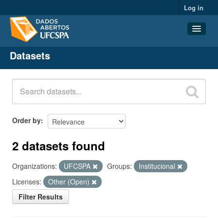
Log in
Datasets
Datasets
Organizations
Groups
About
Order by
2 datasets found
Organizations:
UFCSPA
Groups:
Institucional
Licenses:
Other (Open)
Filter Results