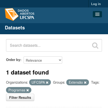
Log in
Datasets
Datasets
Organizations
Groups
About
Order by
1 dataset found
Organizations:
UFCSPA
Groups:
Extensão
Tags:
Programas
Filter Results