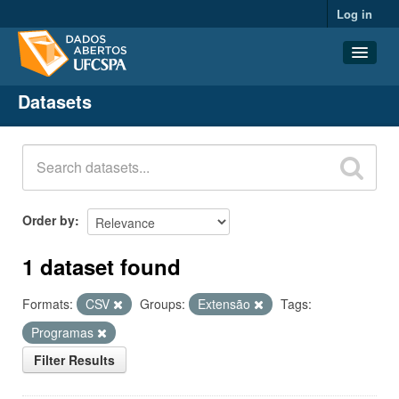
Log in
Datasets
Datasets
Organizations
Groups
About
Order by
1 dataset found
Formats:
CSV
Groups:
Extensão
Tags:
Programas
Filter Results