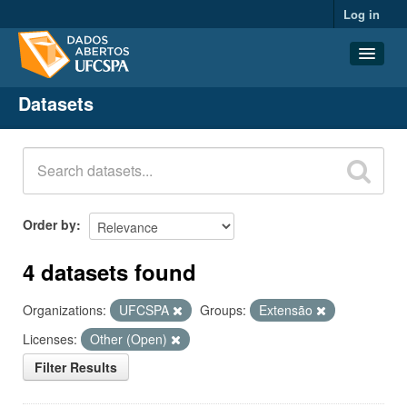
Log in
Datasets
Datasets
Organizations
Groups
About
Order by
4 datasets found
Organizations:
UFCSPA
Groups:
Extensão
Licenses:
Other (Open)
Filter Results