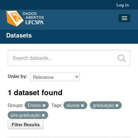
Log in
Datasets
Datasets
Organizations
Groups
About
Order by
1 dataset found
Groups:
Ensino
Tags:
alunos
graduação
pós-graduação
Filter Results