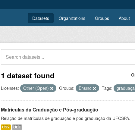
Datasets
Organizations
Groups
About
1 dataset found
O
Licenses:
Other (Open)
Groups:
Ensino
Tags:
graduaç
Matrículas da Graduação e Pós-graduação
Relação de matrículas de graduação e pós-graduação da UFCSPA.
CSV
ODT