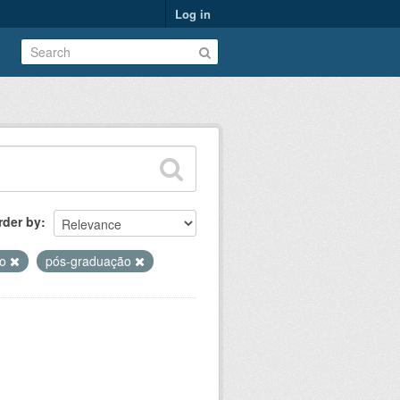
Log in
rder by
ão
pós-graduação