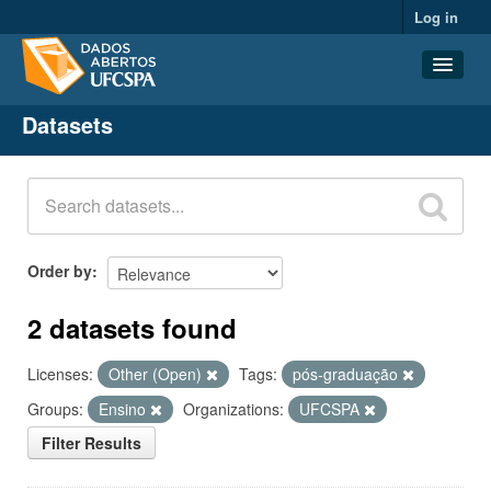
Log in
Datasets
Datasets
Organizations
Groups
About
Order by
2 datasets found
Licenses:
Other (Open)
Tags:
pós-graduação
Groups:
Ensino
Organizations:
UFCSPA
Filter Results