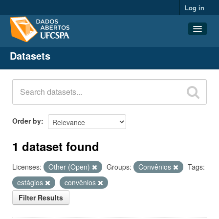
Log in
Datasets
Datasets
Organizations
Groups
About
Order by
1 dataset found
Licenses:
Other (Open)
Groups:
Convênios
Tags:
estágios
convênios
Filter Results