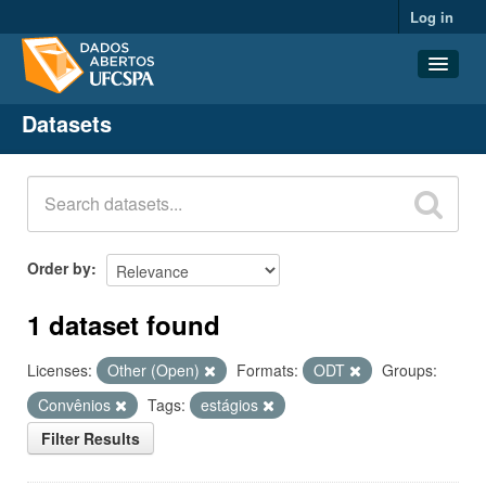
Log in
Datasets
Datasets
Organizations
Groups
About
Order by
1 dataset found
Licenses:
Other (Open)
Formats:
ODT
Groups:
Convênios
Tags:
estágios
Filter Results