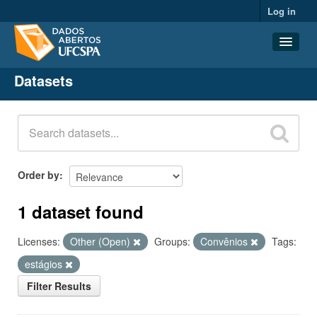
Log in
Datasets
Datasets
Organizations
Groups
About
Order by
1 dataset found
Licenses:
Other (Open)
Groups:
Convênios
Tags:
estágios
Filter Results