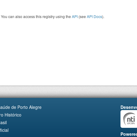
You can also access this registry using the
API
(see
API Docs
).
Saúde de Porto Alegre
Desenvo
o Histórico
asil
cial
Powere