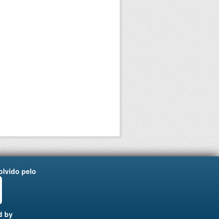
lvido pelo
d by