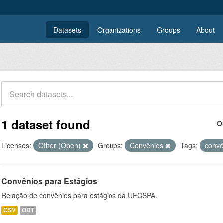
Datasets
Organizations
Groups
About
1 dataset found
O
Licenses:
Other (Open)
Groups:
Convênios
Tags:
conv
Convênios para Estágios
Relação de convênios para estágios da UFCSPA.
CSV
ODT