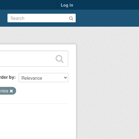
Log in
rder by
ênios