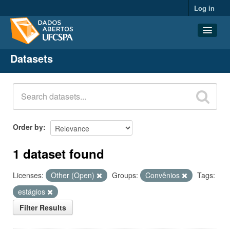
Log in
Datasets
Datasets
Organizations
Groups
About
Order by
1 dataset found
Licenses:
Other (Open)
Groups:
Convênios
Tags:
estágios
Filter Results