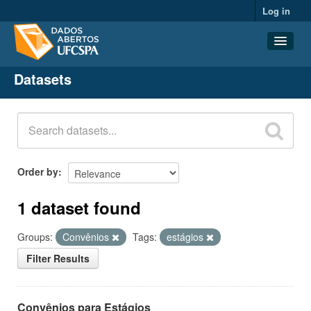
Log in
Datasets
Datasets
Organizations
Groups
About
Order by
1 dataset found
Groups:
Convênios
Tags:
estágios
Filter Results
Convênios para Estágios