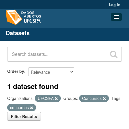
Log in
Datasets
Datasets
Organizations
Groups
About
Order by
1 dataset found
Organizations:
UFCSPA
Groups:
Concursos
Tags:
concursos
Filter Results