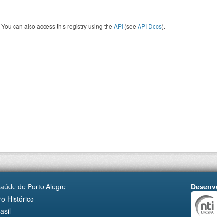
You can also access this registry using the
API
(see
API Docs
).
Saúde de Porto Alegre
Desenvo
o Histórico
asil