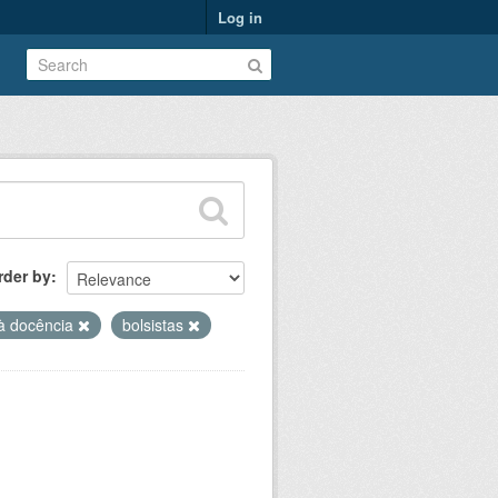
Log in
rder by
 à docência
bolsistas