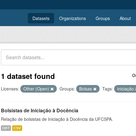
Datasets
Organizations
Groups
About
1 dataset found
O
Licenses:
Other (Open)
Groups:
Bolsas
Tags:
iniciação
Bolsistas de Iniciação à Docência
Relação de bolsistas de Iniciação à Docência da UFCSPA.
ODT
CSV