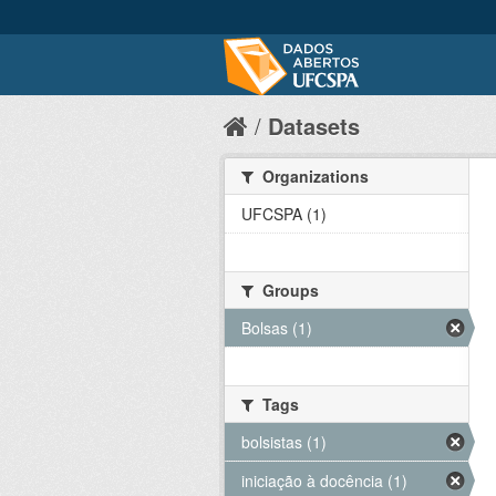
Datasets
Organizations
UFCSPA (1)
Groups
Bolsas (1)
Tags
bolsistas (1)
iniciação à docência (1)