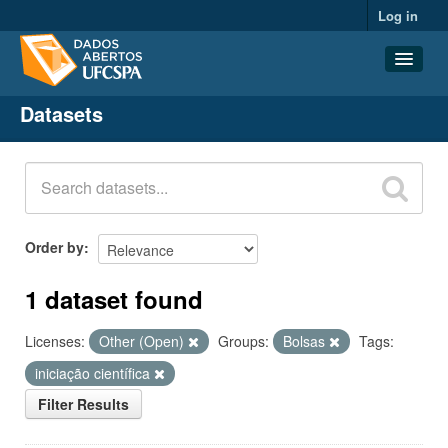
Log in
Datasets
Datasets
Organizations
Groups
About
Order by
1 dataset found
Licenses:
Other (Open)
Groups:
Bolsas
Tags:
iniciação científica
Filter Results