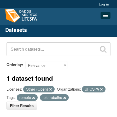
Log in
Datasets
Datasets
Organizations
Groups
About
Order by
1 dataset found
Licenses:
Other (Open)
Organizations:
UFCSPA
Tags:
remoto
teletrabalho
Filter Results