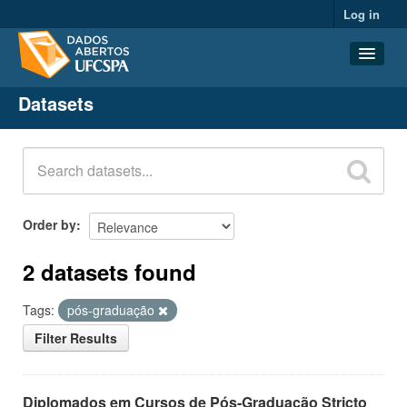
Log in
Datasets
Datasets
Organizations
Groups
About
Order by
2 datasets found
Tags:
pós-graduação
Filter Results
Diplomados em Cursos de Pós-Graduação Stricto