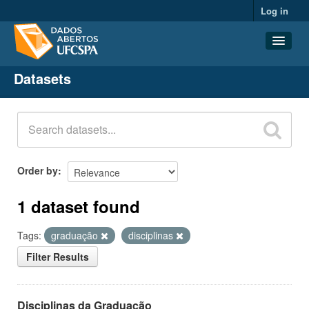
Log in
Datasets
Datasets
Organizations
Groups
About
Order by
1 dataset found
Tags:
graduação
disciplinas
Filter Results
Disciplinas da Graduação