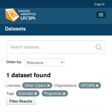
Log in
Datasets
Datasets
Organizations
Groups
About
Order by
1 dataset found
Licenses:
Other (Open)
Organizations:
UFCSPA
Tags:
Extensão
Programas
Filter Results