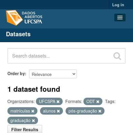
Log in
Datasets
Datasets
Organizations
Groups
About
Order by
1 dataset found
Organizations:
UFCSPA
Formats:
ODT
Tags:
matrículas
alunos
pós-graduação
graduação
Filter Results