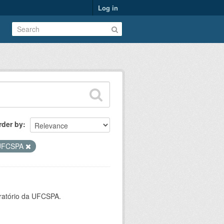
Log in
rder by
UFCSPA
oratório da UFCSPA.