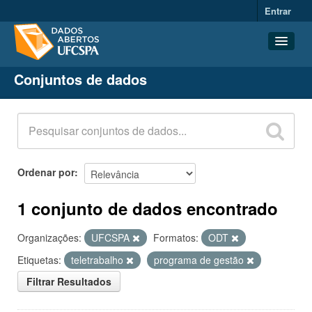
Entrar
Conjuntos de dados
Conjuntos de dados
Organizações
Grupos
Sobre
Ordenar por
1 conjunto de dados encontrado
Organizações:
UFCSPA
Formatos:
ODT
Etiquetas:
teletrabalho
programa de gestão
Filtrar Resultados