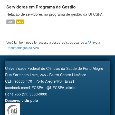
Servidores em Programa de Gestão
Relação de servidores no programa de gestão da UFCSPA.
ODT
CSV
Você também pode ter acesso a esses registros usando a
API
(veja
Documentação da API
).
Universidade Federal de Ciências da Saúde de Porto Alegre
Rua Sarmento Leite, 245 - Bairro Centro Histórico
CEP: 90050-170 - Porto Alegre/RS - Brasil
facebook.com/UFCSPA - @UFCSPA_oficial
Fone +55 (51) 3303-9000
Desenvolvido pelo