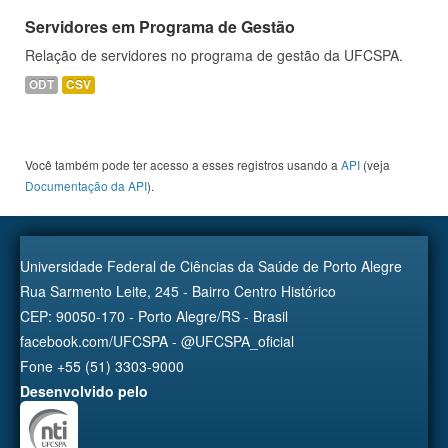
Servidores em Programa de Gestão
Relação de servidores no programa de gestão da UFCSPA.
ODT
CSV
Você também pode ter acesso a esses registros usando a
API
(veja
Documentação da API
).
Universidade Federal de Ciências da Saúde de Porto Alegre
Rua Sarmento Leite, 245 - Bairro Centro Histórico
CEP: 90050-170 - Porto Alegre/RS - Brasil
facebook.com/UFCSPA - @UFCSPA_oficial
Fone +55 (51) 3303-9000
Desenvolvido pelo