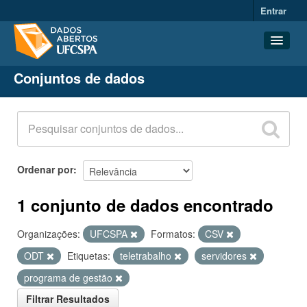
Entrar
Conjuntos de dados
Conjuntos de dados
Organizações
Grupos
Sobre
Ordenar por
1 conjunto de dados encontrado
Organizações:
UFCSPA
Formatos:
CSV
ODT
Etiquetas:
teletrabalho
servidores
programa de gestão
Filtrar Resultados